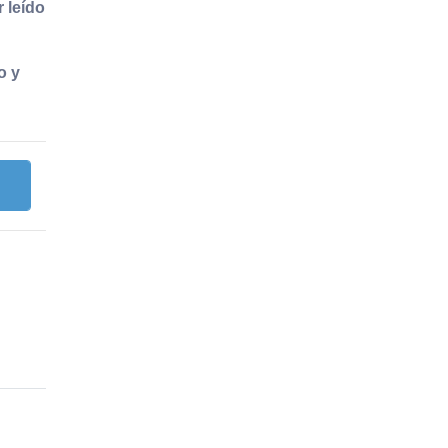
 leído
o y