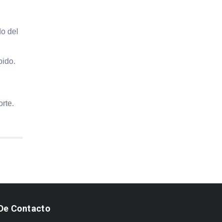
do del
bido.
rte.
De Contacto