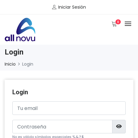
Iniciar Sesión
0
Login
Inicio
Login
Login
No es válido símbolos especiales %,&,?,$